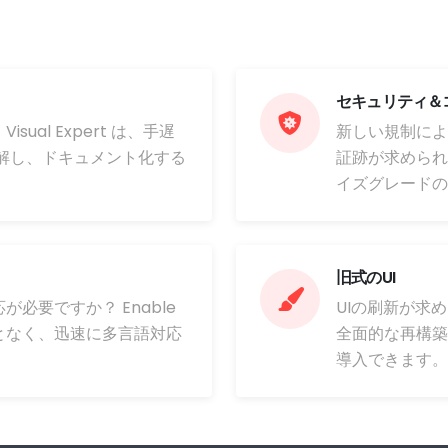
セキュリティ＆
ual Expert は、手遅
新しい規制によ
解し、ドキュメント化する
証跡が求められてい
イズグレードの
旧式のUI
必要ですか？ Enable
UIの刷新が求めら
となく、迅速に多言語対応
全面的な再構築
導入できます。