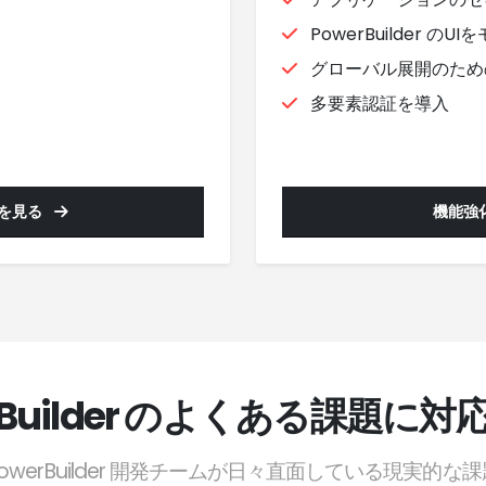
PowerBuilder のU
グローバル展開のため
多要素認証を導入
を見る
機能強
rBuilder のよくある課題に
PowerBuilder 開発チームが日々直面している現実的な課